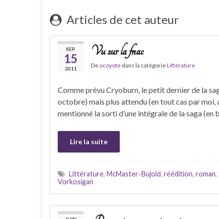
Articles de cet auteur
Vu sur la fnac
SEP
15
De
ocoyote
dans la catégorie
Littérature
2011
Comme prévu Cryoburn, le petit dernier de la sa
octobre) mais plus attendu (en tout cas par moi, 
mentionné la sorti d’une intégrale de la saga (en b
Lire la suite
Littérature
,
McMaster-Bujold
,
réédition
,
roman
,
Vorkosigan