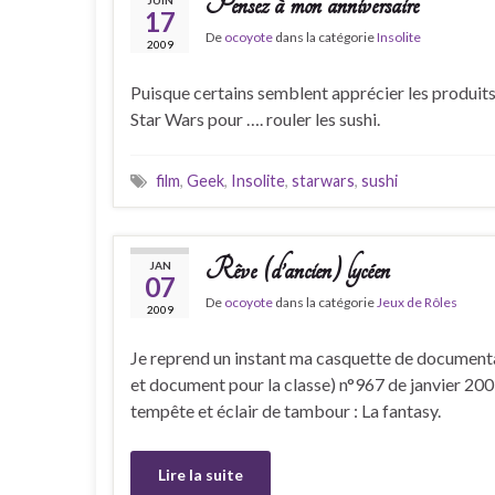
Pensez à mon anniversaire
JUIN
17
De
ocoyote
dans la catégorie
Insolite
2009
Puisque certains semblent apprécier les produits d
Star Wars pour …. rouler les sushi.
film
,
Geek
,
Insolite
,
starwars
,
sushi
Rêve (d’ancien) lycéen
JAN
07
De
ocoyote
dans la catégorie
Jeux de Rôles
2009
Je reprend un instant ma casquette de documenta
et document pour la classe) n°967 de janvier 20
tempête et éclair de tambour : La fantasy.
Lire la suite