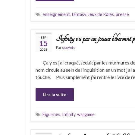
enseignement
,
fantasy
,
Jeux de Rôles
,
presse
Infinity vu par un joueur biberonné 
SEP
15
Par
ocoyote
2008
Ça y es j’ai craqué, séduit par les murmures de sl
nom circule au sein de l’inquisition en un mot j’ai
touché. Plus simplement j’ai rentré le livre de règ
Lire la suite
Figurines
,
Infinity
,
wargame