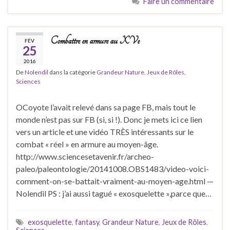
Faire un commentaire
Combattre en armure au XVe
FÉV
25
2016
De
Nolendil
dans la catégorie
Grandeur Nature
,
Jeux de Rôles
,
Sciences
OCoyote l’avait relevé dans sa page FB, mais tout le
monde n’est pas sur FB (si, si !). Donc je mets ici ce lien
vers un article et une vidéo TRÈS intéressants sur le
combat « réel » en armure au moyen-âge.
http://www.sciencesetavenir.fr/archeo-
paleo/paleontologie/20141008.OBS1483/video-voici-
comment-on-se-battait-vraiment-au-moyen-age.html —
Nolendil PS : j’ai aussi tagué « exosquelette »,parce que…
exosquelette
,
fantasy
,
Grandeur Nature
,
Jeux de Rôles
,