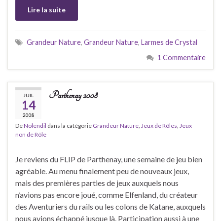
Lire la suite
Grandeur Nature
,
Grandeur Nature
,
Larmes de Crystal
1 Commentaire
Parthenay 2008
JUIL
14
2008
De
Nolendil
dans la catégorie
Grandeur Nature
,
Jeux de Rôles
,
Jeux
non de Rôle
Je reviens du FLIP de Parthenay, une semaine de jeu bien
agréable. Au menu finalement peu de nouveaux jeux,
mais des premières parties de jeux auxquels nous
n’avions pas encore joué, comme Elfenland, du créateur
des Aventuriers du rails ou les colons de Katane, auxquels
nous avions échappé jusque là. Participation aussi à une