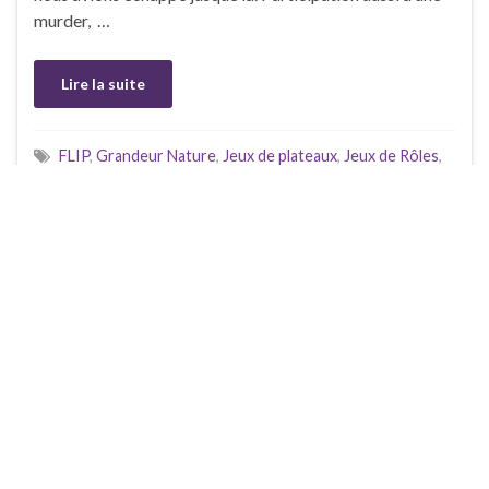
murder, …
Lire la suite
FLIP
,
Grandeur Nature
,
Jeux de plateaux
,
Jeux de Rôles
,
Jeux non de Rôle
Faire un commentaire
FETCHING 1 OF 1 ITEMS LEFT ...
LIENS RAPIDES
Connexion
Flux des publications