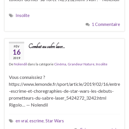
Insolite
1 Commentaire
Combat au sabre laser…
FÉV
16
2019
De
Nolendil
dans la catégorie
Cinéma
,
Grandeur Nature
,
Insolite
Vous connaissiez ?
https://www.lemonde.fr/sport/article/2019/02/16/entre
-escrime-et-choregraphies-de-star-wars-les-debuts-
prometteurs-du-sabre-laser_5424272_3242.html
Rigolo… — Nolendil
en vrai
,
escrime
,
Star Wars