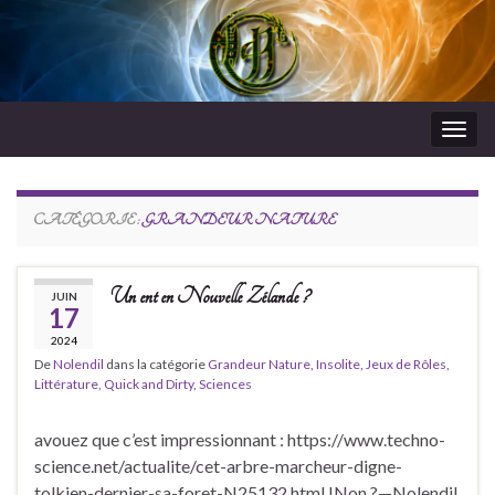
Togg
navig
RdeJeux
CATÉGORIE :
GRANDEUR NATURE
Un ent en Nouvelle Zélande ?
JUIN
17
2024
De
Nolendil
dans la catégorie
Grandeur Nature
,
Insolite
,
Jeux de Rôles
,
Littérature
,
Quick and Dirty
,
Sciences
avouez que c’est impressionnant : https://www.techno-
science.net/actualite/cet-arbre-marcheur-digne-
tolkien-dernier-sa-foret-N25132.html !Non ?—Nolendil