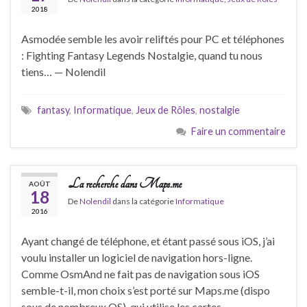
2018
Asmodée semble les avoir reliftés pour PC et téléphones
: Fighting Fantasy Legends Nostalgie, quand tu nous
tiens… — Nolendil
fantasy
,
Informatique
,
Jeux de Rôles
,
nostalgie
Faire un commentaire
La recherche dans Maps.me
AOÛT
18
De
Nolendil
dans la catégorie
Informatique
2016
Ayant changé de téléphone, et étant passé sous iOS, j’ai
voulu installer un logiciel de navigation hors-ligne.
Comme OsmAnd ne fait pas de navigation sous iOS
semble-t-il, mon choix s’est porté sur Maps.me (dispo
sous de nombreux OS), qui utilise les cartes