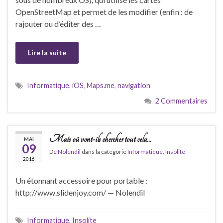
OpenStreetMap et permet de les modifier (enfin : de
rajouter ou d’éditer des …
Lire la suite
Informatique
,
iOS
,
Maps.me
,
navigation
2 Commentaires
Mais où vont-ils chercher tout cela…
MAI
09
De
Nolendil
dans la catégorie
Informatique
,
Insolite
2016
Un étonnant accessoire pour portable :
http://www.slidenjoy.com/ — Nolendil
Informatique
,
Insolite