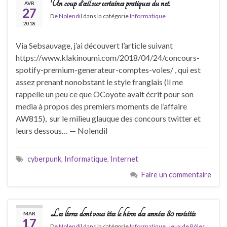
Un coup d’œil sur certaines pratiques du net.
AVR
27
De
Nolendil
dans la catégorie
Informatique
2018
Via Sebsauvage, j’ai découvert l’article suivant
https://www.klakinoumi.com/2018/04/24/concours-
spotify-premium-generateur-comptes-voles/ , qui est
assez prenant nonobstant le style franglais (il me
rappelle un peu ce que OCoyote avait écrit pour son
media à propos des premiers moments de l’affaire
AW815), sur le milieu glauque des concours twitter et
leurs dessous… — Nolendil
cyberpunk
,
Informatique
,
Internet
Faire un commentaire
Les livres dont vous êtes le héros des années 80 revisités
MAR
17
De
Nolendil
dans la catégorie
Informatique
,
Jeux de Rôles