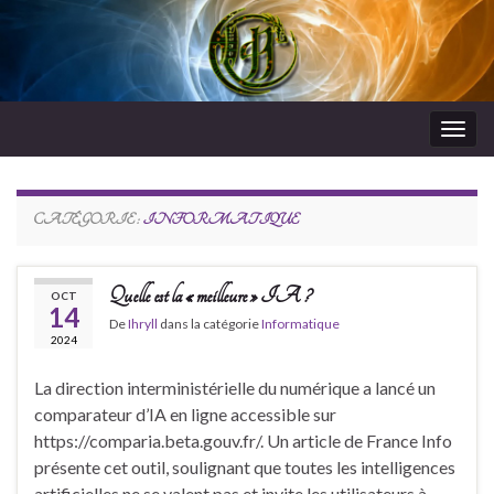
Togg
navig
RdeJeux
CATÉGORIE :
INFORMATIQUE
Quelle est la « meilleure » IA ?
OCT
14
De
Ihryll
dans la catégorie
Informatique
2024
La direction interministérielle du numérique a lancé un
comparateur d’IA en ligne accessible sur
https://comparia.beta.gouv.fr/. Un article de France Info
présente cet outil, soulignant que toutes les intelligences
artificielles ne se valent pas et invite les utilisateurs à