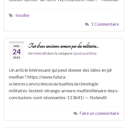
Insolite
1 Commentaire
Test d’une ancienne armure par des militaires…
MAI
24
De
Nolendil
dans la catégorie
Quick and Dirty
2024
Un article intéressant qui peut donner des idées en jdr
medfan ? https://www.futura-
sciences.com/sciences/actualites/archeologie-
militaires-testent-etrange-armure-multimillenaire-leurs-
conclusions-sont-etonnantes-113641/ — Nolendil
Faire un commentaire