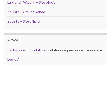
La French Waaagh – Site officiel
ZeListe – Groupe Yahoo
ZeListe – Site officiel
LIENS
Cathy Bouat – Sculpture
Sculptures équestres en terre cuite
Devius'
RdeJeux – ML
ARTICLES RÉCENTS
Quelle est la « meilleure » IA ?
Un ent en Nouvelle Zélande ?