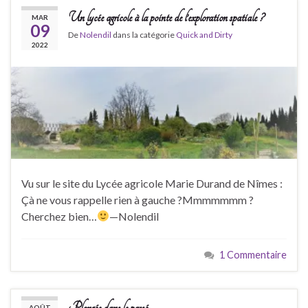
Un lycée agricole à la pointe de l’exploration spatiale ?
MAR
09
De
Nolendil
dans la catégorie
Quick and Dirty
2022
Vu sur le site du Lycée agricole Marie Durand de Nîmes :
Çà ne vous rappelle rien à gauche ?Mmmmmmm ?
Cherchez bien…
—Nolendil
1 Commentaire
Plongée dans le passé…
AOÛT