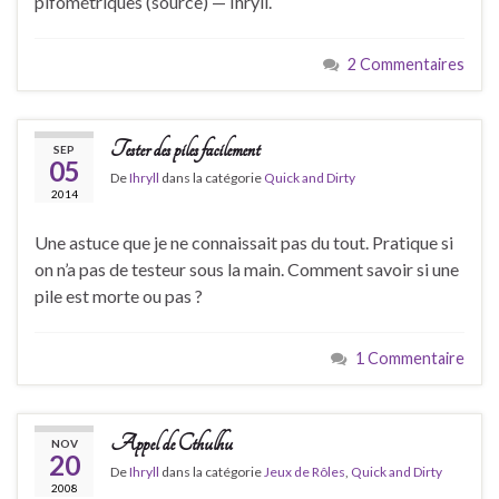
pifométriques (source) — Ihryll.
2 Commentaires
Tester des piles facilement
SEP
05
De
Ihryll
dans la catégorie
Quick and Dirty
2014
Une astuce que je ne connaissait pas du tout. Pratique si
on n’a pas de testeur sous la main. Comment savoir si une
pile est morte ou pas ?
1 Commentaire
Appel de Cthulhu
NOV
20
De
Ihryll
dans la catégorie
Jeux de Rôles
,
Quick and Dirty
2008