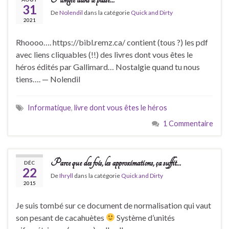
31
De
Nolendil
dans la catégorie
Quick and Dirty
2021
Rhoooo…. https://bibl.remz.ca/ contient (tous ?) les pdf
avec liens cliquables (!!) des livres dont vous êtes le
héros édités par Gallimard… Nostalgie quand tu nous
tiens…. — Nolendil
Informatique
,
livre dont vous êtes le héros
1 Commentaire
Parce que des fois, les approximations, ça suffit…
DÉC
22
De
Ihryll
dans la catégorie
Quick and Dirty
2015
Je suis tombé sur ce document de normalisation qui vaut
son pesant de cacahuètes
Système d’unités