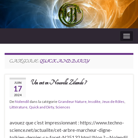
Togg
navig
RdeJeux
CATÉGORIE :
QUICK AND DIRTY
Un ent en Nouvelle Zélande ?
JUIN
17
2024
De
Nolendil
dans la catégorie
Grandeur Nature
,
Insolite
,
Jeux de Rôles
,
Littérature
,
Quick and Dirty
,
Sciences
avouez que c’est impressionnant : https://www.techno-
science.net/actualite/cet-arbre-marcheur-digne-
tolkien-dernier-sa-foret-N25132.html !Non ?—Nolendil