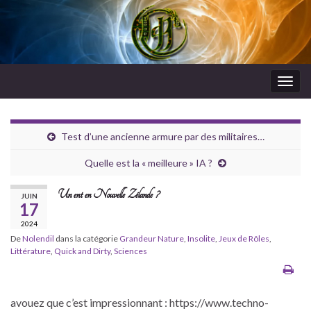
Togg
navig
RdeJeux
Test d’une ancienne armure par des militaires…
Quelle est la « meilleure » IA ?
Un ent en Nouvelle Zélande ?
JUIN
17
2024
De
Nolendil
dans la catégorie
Grandeur Nature
,
Insolite
,
Jeux de Rôles
,
Littérature
,
Quick and Dirty
,
Sciences
avouez que c’est impressionnant : https://www.techno-