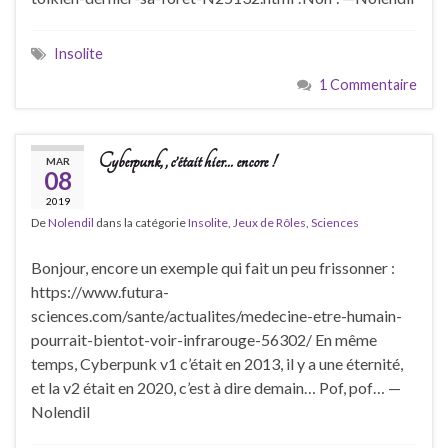
Insolite
1 Commentaire
Cyberpunk, , c’était hier… encore !
MAR
08
2019
De
Nolendil
dans la catégorie
Insolite
,
Jeux de Rôles
,
Sciences
Bonjour, encore un exemple qui fait un peu frissonner :
https://www.futura-
sciences.com/sante/actualites/medecine-etre-humain-
pourrait-bientot-voir-infrarouge-56302/ En même
temps, Cyberpunk v1 c’était en 2013, il y a une éternité,
et la v2 était en 2020, c’est à dire demain… Pof, pof… —
Nolendil