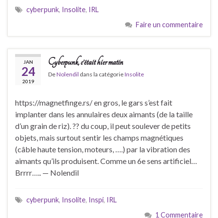
cyberpunk
,
Insolite
,
IRL
Faire un commentaire
Cyberpunk, c’était hier matin
JAN
24
De
Nolendil
dans la catégorie
Insolite
2019
https://magnetfinge.rs/ en gros, le gars s’est fait
implanter dans les annulaires deux aimants (de la taille
d’un grain de riz). ?? du coup, il peut soulever de petits
objets, mais surtout sentir les champs magnétiques
(câble haute tension, moteurs, ….) par la vibration des
aimants qu’ils produisent. Comme un 6e sens artificiel…
Brrrr….. — Nolendil
cyberpunk
,
Insolite
,
Inspi
,
IRL
1 Commentaire