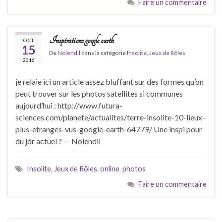
Faire un commentaire
Inspirations google earth
OCT
15
De
Nolendil
dans la catégorie
Insolite
,
Jeux de Rôles
2016
je relaie ici un article assez bluffant sur des formes qu’on
peut trouver sur les photos satellites si communes
aujourd’hui : http://www.futura-
sciences.com/planete/actualites/terre-insolite-10-lieux-
plus-etranges-vus-google-earth-64779/ Une inspi pour
du jdr actuel ? — Nolendil
Insolite
,
Jeux de Rôles
,
online
,
photos
Faire un commentaire