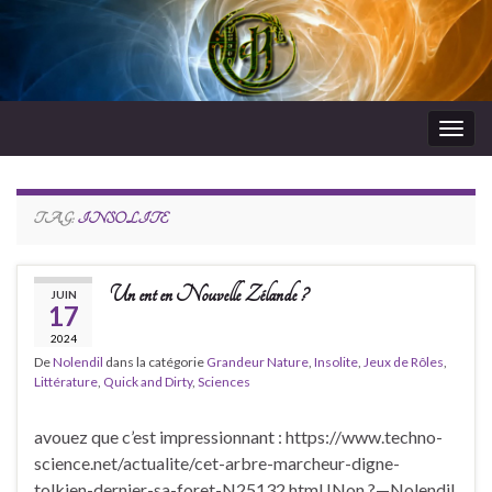
Togg
navig
RdeJeux
TAG:
INSOLITE
Un ent en Nouvelle Zélande ?
JUIN
17
2024
De
Nolendil
dans la catégorie
Grandeur Nature
,
Insolite
,
Jeux de Rôles
,
Littérature
,
Quick and Dirty
,
Sciences
avouez que c’est impressionnant : https://www.techno-
science.net/actualite/cet-arbre-marcheur-digne-
tolkien-dernier-sa-foret-N25132.html !Non ?—Nolendil