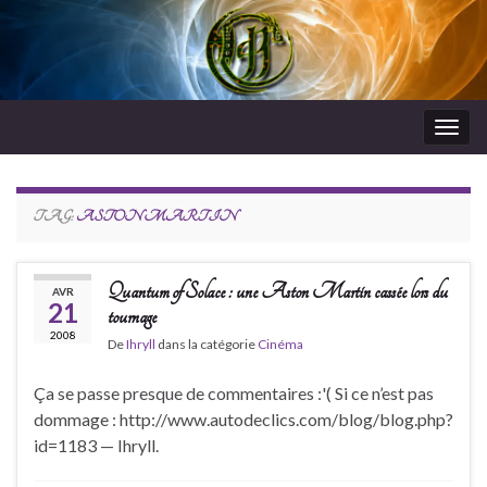
Togg
navig
RdeJeux
TAG:
ASTON MARTIN
Quantum of Solace : une Aston Martin cassée lors du
AVR
21
tournage
2008
De
Ihryll
dans la catégorie
Cinéma
Ça se passe presque de commentaires :'( Si ce n’est pas
dommage : http://www.autodeclics.com/blog/blog.php?
id=1183 — Ihryll.