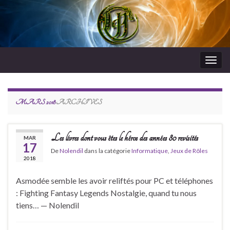
Togg
navig
RdeJeux
MARS 2018
ARCHIVES
Les livres dont vous êtes le héros des années 80 revisités
MAR
17
De
Nolendil
dans la catégorie
Informatique
,
Jeux de Rôles
2018
Asmodée semble les avoir reliftés pour PC et téléphones
: Fighting Fantasy Legends Nostalgie, quand tu nous
tiens… — Nolendil